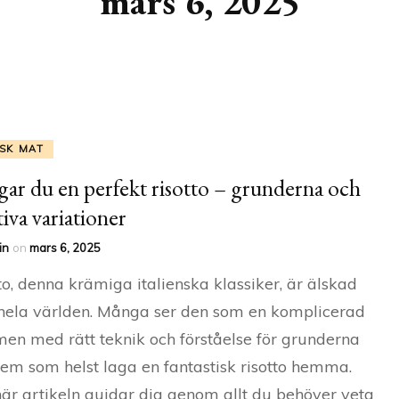
mars 6, 2025
ISK MAT
agar du en perfekt risotto – grunderna och
tiva variationer
in
on
mars 6, 2025
to, denna krämiga italienska klassiker, är älskad
hela världen. Många ser den som en komplicerad
 men med rätt teknik och förståelse för grunderna
em som helst laga en fantastisk risotto hemma.
är artikeln guidar dig genom allt du behöver veta