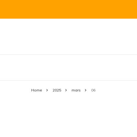
Vegetariskt till vardags med influen
mejasmat.se
Home
2025
mars
06