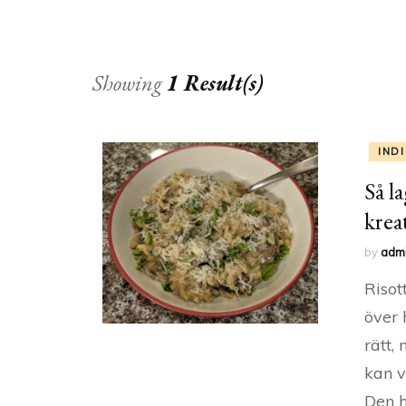
Showing
1 Result(s)
IND
Så l
krea
by
adm
Risot
över 
rätt,
kan v
Den h