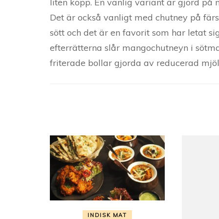
liten kopp. En vanlig variant är gjord på
Det är också vanligt med chutney på färs
sött och det är en favorit som har letat s
efterrätterna slår mangochutneyn i sötma
friterade bollar gjorda av reducerad mjöl
Post
Navigation
INDISK MAT