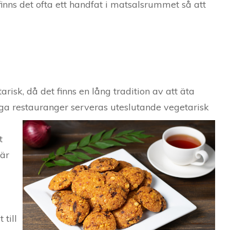
inns det ofta ett handfat i matsalsrummet så att
risk, då det finns en lång tradition av att äta
nga restauranger serveras uteslutande vege
tarisk
t
 är
till