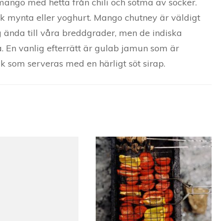
 mango med hetta från chili och sötma av socker.
k mynta eller yoghurt. Mango chutney är väldigt
ig ända till våra breddgrader, men de indiska
. En vanlig efterrätt är gulab jamun som är
k som serveras med en härligt söt sirap.