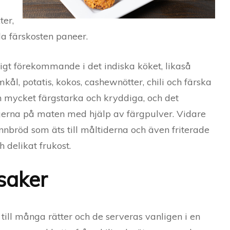
ter,
a färskosten paneer.
ligt förekommande i det indiska köket, likaså
mkål, potatis, kokos, cashewnötter, chili och färska
n mycket färgstarka och kryddiga, och det
gerna på maten med hjälp av färgpulver. Vidare
nnbröd som äts till måltiderna och även friterade
h delikat frukost.
saker
till många rätter och de serveras vanligen i en