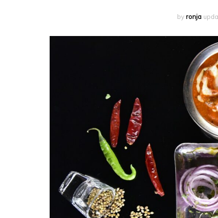
by
ronja
upda