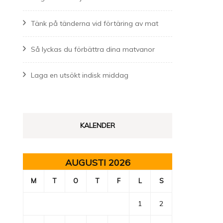
Tänk på tänderna vid förtäring av mat
Så lyckas du förbättra dina matvanor
Laga en utsökt indisk middag
KALENDER
AUGUSTI 2026
M
T
O
T
F
L
S
1
2