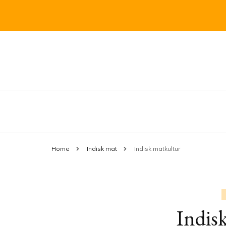
Vegetariskt till vardags med influen
mejasmat.se
Home
Indisk mat
Indisk matkultur
Indis